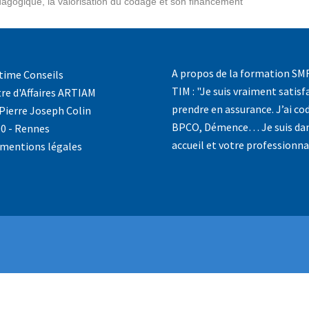
dagogique, la valorisation du codage et son financement
A propos de la formation SMR 
time Conseils
TIM : "Je suis vraiment satis
re d'Affaires ARTIAM
prendre en assurance. J’ai cod
Pierre Joseph Colin
BPCO, Démence… Je suis dans 
0 - Rennes
accueil et votre professionna
mentions légales